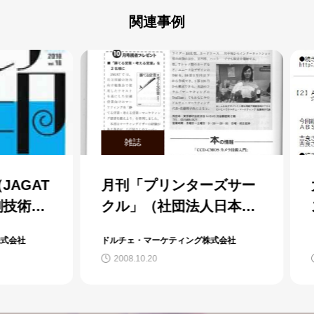
関連事例
雑誌
メー
GAT
月刊「プリンターズサー
大
術協
クル」（社団法人日本印
ズ
号が
刷技術協会発行）2008年
『
社
ドルチェ・マーケティング株式会社
ドルチ
10月号に、『めるドルチ
支
2008.10.20
200
ェ』が紹介されました。
て
れ