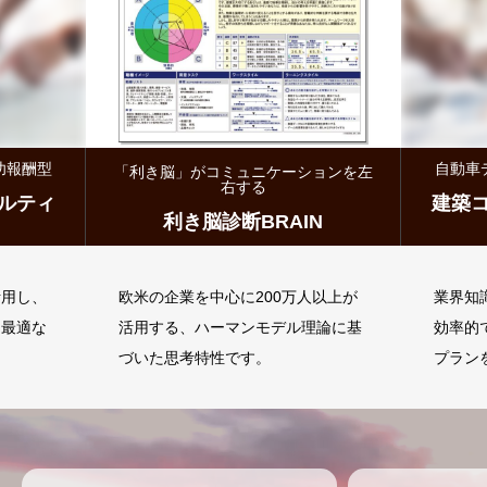
自動車ディーラー様向け 成功報酬型
ケーションを左
「
建築コスト削減コンサルティ
RAIN
ング
00万人以上が
業界知識とネットワークを活用し、
デル理論に基
効率的でコスト削減に繋がる最適な
プランをご提案します。