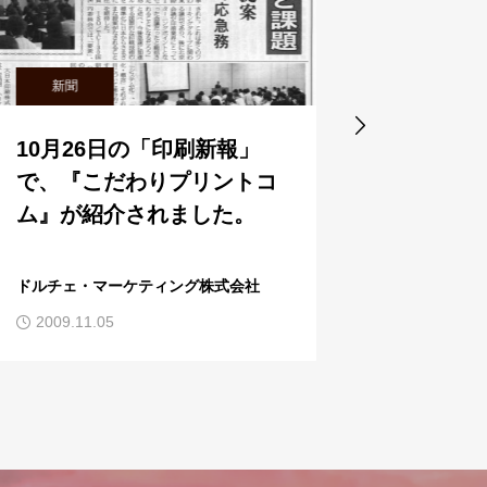
新聞
WEB

10月26日の「印刷新報」
クリエイ
で、『こだわりプリントコ
ト・クリ
ム』が紹介されました。
ション 
ズ）『風
社が紹介
ドルチェ・マーケティング株式会社
2009.11.05
2009.06.04