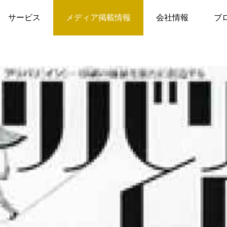
雑誌
「プリバリ印」（JAGAT 社団法人日本印刷技術協会発行）2010
サービス
メディア掲載情報
会社情報
ブ