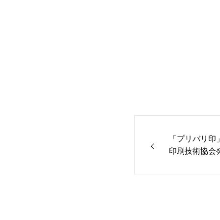
「プリバリ印」
印刷技術協会発
されました。