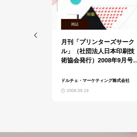
雑誌

月刊「ア
月刊「プリンターズサーク
」で、
ル」（社団法人日本印刷技
トコム』
術協会発行）2008年9月号が
。
発売されました。
株式会社
ドルチェ・マーケティング株式会社
2008.09.19